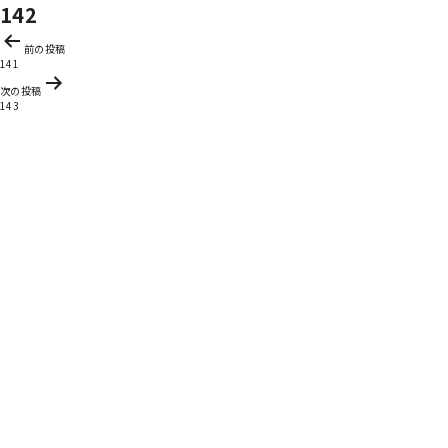
142
投
前の投稿
稿
141
ナ
次の投稿
ビ
143
ゲ
ー
シ
ョ
ン