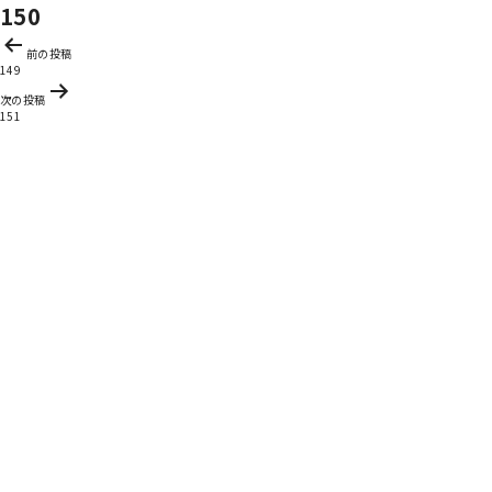
150
投
前の投稿
稿
149
ナ
次の投稿
ビ
151
ゲ
ー
シ
ョ
ン