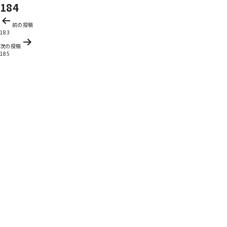
184
投
前の投稿
稿
183
ナ
次の投稿
ビ
185
ゲ
ー
シ
ョ
ン