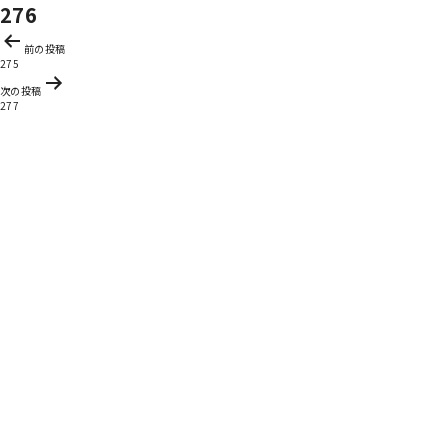
276
投
前の投稿
稿
275
ナ
次の投稿
ビ
277
ゲ
ー
シ
ョ
ン