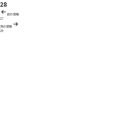
28
投
前の投稿
稿
27
ナ
次の投稿
ビ
29
ゲ
ー
シ
ョ
ン