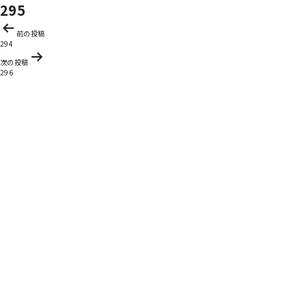
295
投
前の投稿
稿
294
ナ
次の投稿
ビ
296
ゲ
ー
シ
ョ
ン