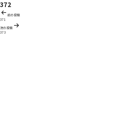
372
投
前の投稿
稿
371
ナ
次の投稿
ビ
373
ゲ
ー
シ
ョ
ン