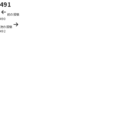
491
投
前の投稿
稿
490
ナ
次の投稿
ビ
492
ゲ
ー
シ
ョ
ン