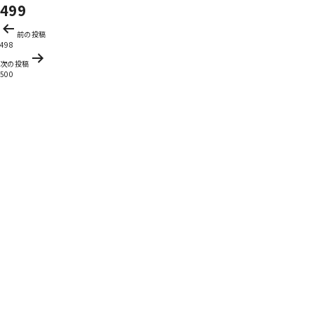
499
投
前の投稿
稿
498
ナ
次の投稿
ビ
500
ゲ
ー
シ
ョ
ン