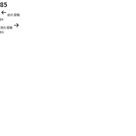
85
投
前の投稿
稿
84
ナ
次の投稿
ビ
86
ゲ
ー
シ
ョ
ン