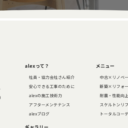
alexって？
メニュー
社員・協力会社さん紹介
中古×リノベ
安心できる工事のために
新築×リフォ
7
alexの施工技術力
耐震・性能向
く）
アフターメンテナンス
スケルトンリ
alexブログ
トータルコー
ギャラリー