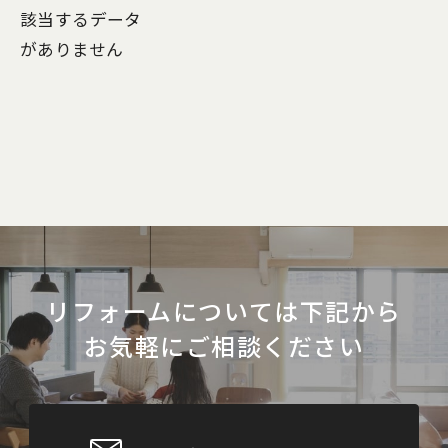
該当するデータ
がありません
賃貸物件
店舗
耐震・性能向上
シンプル
モダン
リフォームについては下記から
お気軽にご相談ください
エレガント
ナチュラル