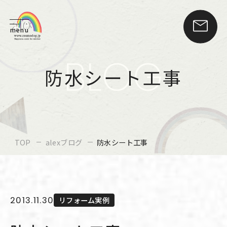
menu
BLOG
防水シート工事
TOP
alexブログ
防水シート工事
2013.11.30
リフォーム実例