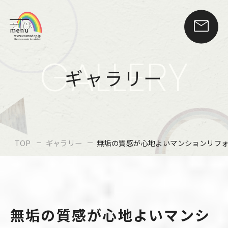
menu
GALLERY
ギャラリー
TOP
ギャラリー
無垢の質感が心地よいマンションリフ
無垢の質感が心地よいマンシ