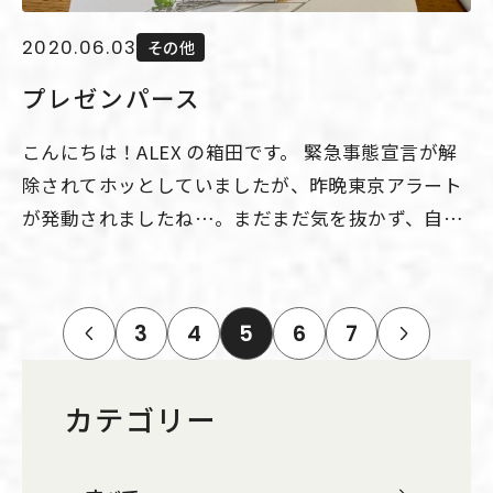
2020.06.03
その他
プレゼンパース
こんにちは！ALEX の箱田です。 緊急事態宣言が解
除されてホッとしていましたが、昨晩東京アラート
が発動されましたね…。まだまだ気を抜かず、自粛
を意識する必要がありますね。皆様一緒に頑張りま
しょう。 さて、本日はプレゼンツールについてご紹
介いたします。 リフォームのご提案をするときに図
投
3
4
5
6
7
稿
面やサンプル、言葉の説明のみで完成形をイメージ
の
していただくことがとても難しく感じることがあり
ペ
ー
カテゴリー
ます。そんな時は、手書きパースを使ってデザイン
ジ
のご提案をさせていただいております。 ↑こちらは
送
り
外観の検討時に書きました ↑内観のイメージパース