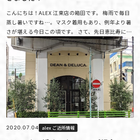
こんにちは！ALEX 江東店の箱田です。 梅雨で毎日
蒸し暑いですね…。マスク着用もあり、例年より暑
さが堪える今日この頃です。 さて、先日恵比寿にあ
る輸入クロスのショップ、『WALPA』さんのワーク
ショップに参加してオリジナルスツールを作ってき
ましたので、ご紹介したいと思います。 ↑今回作る
スツールの材料です。 ↑まずはスツールに貼るクロ
ス選び。世田谷本店の長谷川さんです。素敵なクロ
スばかりで選ぶのも一苦労。笑 ↑スツールのベース
に塗装をしていきます。真剣… ↑スツールの座面
に、カットしたクロスを貼り付けます。 ↑クロスの
小口をやすりで削り、小口処理します。この後ラッ
カーを塗ります。 ↑乾燥中。 ↑完成！ ↑後日自宅
2020.07.04
alex ご近所情報
で組み立てました。素敵なオリジナルスツールが完