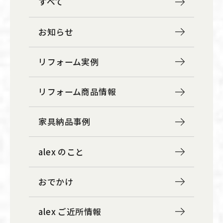
すべて
です。 パースを書くと細かな納まりの確認にもなり
ますので、私にとっても建物の理解が深まりより良
お知らせ
い提案に繋がります。 これからも分かりやすいプレ
ゼン資料を心掛け、ご提案差し上げたいと思いま
リフォーム実例
す。暮らしのお悩み、何でもご相談くださいませ！
↓ALEXの豊富な施工実例はこちらから↓
リフォーム商品情報
http://www.cosmodog.jp/gallery/Popularity.html
家具納品事例
alex のこと
おでかけ
alex ご近所情報