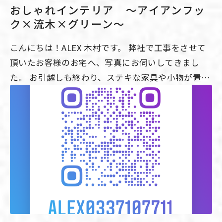
おしゃれインテリア ～アイアンフッ
ク×流木×グリーン～
こんにちは！ALEX 木村です。 弊社で工事をさせて
頂いたお客様のお宅へ、写真にお伺いしてきまし
た。 お引越しも終わり、ステキな家具や小物が置か
れており、とてもオシャレでした。 そこで、書斎コ
ーナーで初めて見たアイテムがあり、とても素敵だ
ったのでご紹介させて頂きます。もちろんのことな
がら、鮮やかなグリーンの壁紙、そして、家具はと
てもオシャレなのですが、注目は天井です！！ 天井
にアイアンフックを2個設置してほしいとのご依頼
は頂いていたのですが、このようなインテリアにな
るとは！！アイアンフックに流木風の木材を引掛
け、そこにグリーンを垂らして、飾っておられま