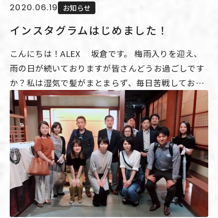
す。流木がまたオシャレでした。 窓際で日当たりも
2020.06.19
お知らせ
よいので、グリーンも元気に育ちそうです。そし
インスタグラムはじめました！
て、高い位置に小物を配置すると、お部屋に立体感
がでますね。その他のお部屋も素敵な家具やインテ
こんにちは！ALEX 坂倉です。 梅雨入りを迎え、
リアが満載でした。弊社の工事後に、このように素
雨の日が続いておりますが皆さんどうお過ごしです
敵な暮らしをして頂いていると思うと、とても嬉し
か？私は湿気で髪がまとまらず、毎日苦戦しており
いです。 他のお部屋の写真は、施工実例に後日掲載
ます。今年の梅雨は例年に比べ短いそうですよ。夏
いたしますので、お楽しみに☆ ↓ALEXの豊富な施
が来るのが待ち遠しいですね！ この度、アレックス
工実例はこちらから↓
はインスタグラムアカウントを開設致しました！
http://www.cosmodog.jp/gallery/Popularity.html
【アカウント名】alex0337107711 【名前】株式会
社アレックス ↓QRコード↓ 今までの施工実例をた
くさん投稿していきます。 まだ始めたばかりです
が、これから充実させていきますのでぜひご覧くだ
さい！ ↓ALEXの豊富な施工実例はこちらから↓
http://www.cosmodog.jp/gallery/Popularity.html