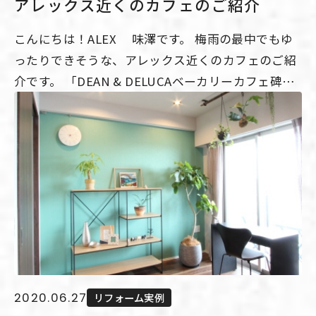
アレックス近くのカフェのご紹介
成しました！ 何かを無心に製作するって、気分もリ
フレッシュ出来て良いですね。楽しい時間が過ごせ
こんにちは！ALEX 味澤です。 梅雨の最中でもゆ
ました。♪ ↓ALEXの豊富な施工実例はこちらから
ったりできそうな、アレックス近くのカフェのご紹
↓
介です。 「DEAN & DELUCAベーカリーカフェ碑文
http://www.cosmodog.jp/gallery/Popularity.html
谷」です。 開放感のある空間で落ち着いた時間を過
ごすのもいいですよね。東横線の真下にあることを
感じさせないのが不思議です。テラス席もあり、碑
文谷公園を眺めながらゆったりとした過ぎてゆきま
す。 個人的にやわらかいパンが好きなので酒粕ブレ
ッドや豆乳角食パンがおすすめです。 お近くにいら
した時にはパンのいい匂いに癒されに、立ち寄って
みてくださいね。 ↓ALEXの豊富な施工実例はこち
らから↓
http://www.cosmodog.jp/gallery/Popularity.html
2020.06.27
リフォーム実例