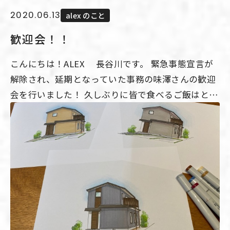
2020.06.13
alex のこと
歓迎会！！
こんにちは！ALEX 長谷川です。 緊急事態宣言が
解除され、延期となっていた事務の味澤さんの歓迎
会を行いました！ 久しぶりに皆で食べるご飯はとて
も楽しく、とても美味しかったです♪ （個人的には
地元の名酒「八海山」が飲めて大満足でした） 新し
い仲間を迎えて、これからも社員一同がんばりま
す！ ↓ALEXの豊富な施工実例はこちらから↓
http://www.cosmodog.jp/gallery/Popularity.html