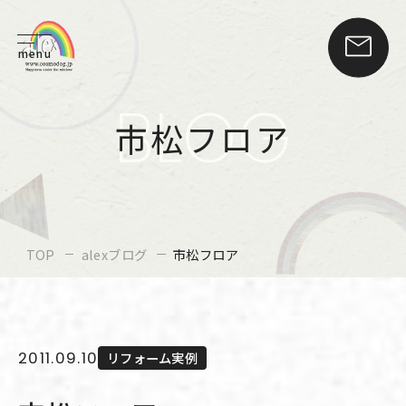
menu
BLOG
市松フロア
TOP
alexブログ
市松フロア
2011.09.10
リフォーム実例