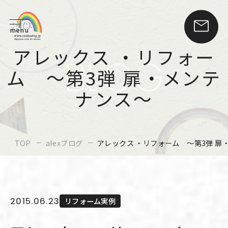
menu
アレックス ・リフォー
BLOG
ム ～第3弾 扉・メンテ
ナンス～
TOP
alexブログ
アレックス ・リフォーム ～第3弾 扉
2015.06.23
リフォーム実例