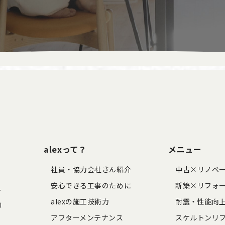
alexって？
メニュー
社員・協力会社さん紹介
中古×リノベ
安心できる工事のために
新築×リフォ
7
alexの施工技術力
耐震・性能向
く）
アフターメンテナンス
スケルトンリ