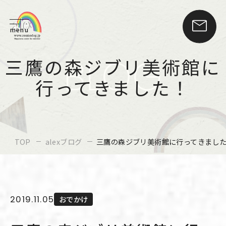
menu
BLOG
三鷹の森ジブリ美術館に
行ってきました！
TOP
alexブログ
三鷹の森ジブリ美術館に行ってきまし
2019.11.05
おでかけ